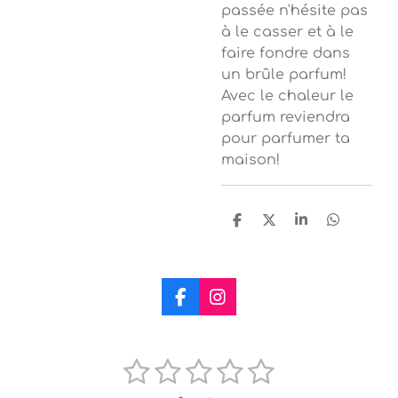
passée n'hésite pas
à le casser et à le
faire fondre dans
un brûle parfum!
Avec le chaleur le
parfum reviendra
pour parfumer ta
maison!
P
P
P
P
a
a
a
a
r
r
r
r
t
t
t
t
a
a
a
a
g
g
g
g
F
I
e
e
e
e
a
n
r
r
r
r
c
s
e
t
1
2
3
4
5
E
É
b
a
n
o
g
v
v