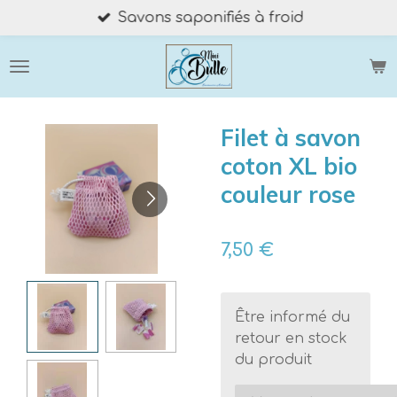
Savons saponifiés à froid
Passer
au
contenu
principal
Filet à savon
coton XL bio
couleur rose
7,50 €
Être informé du
retour en stock
du produit