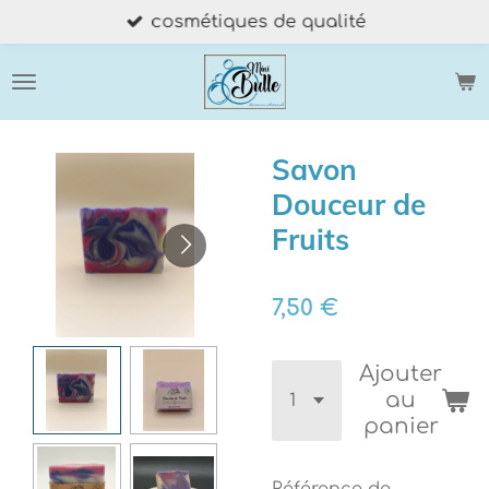
cosmétiques de qualité
Passer
au
contenu
principal
Savon
Douceur de
Fruits
7,50 €
Ajouter
au
panier