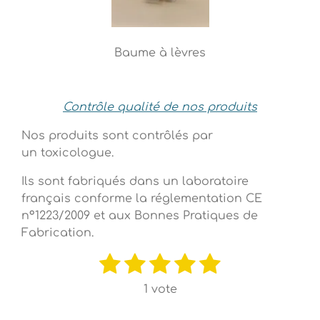
Baume à lèvres
Contrôle qualité de nos produits
Nos produits sont contrôlés par
un toxicologue.
Ils sont fabriqués dans un laboratoire
français conforme la réglementation CE
n°1223/2009 et aux Bonnes Pratiques de
Fabrication.
1
2
3
4
5
E
É
n
v
é
é
é
é
é
v
1 vote
a
o
t
t
t
t
t
y
l